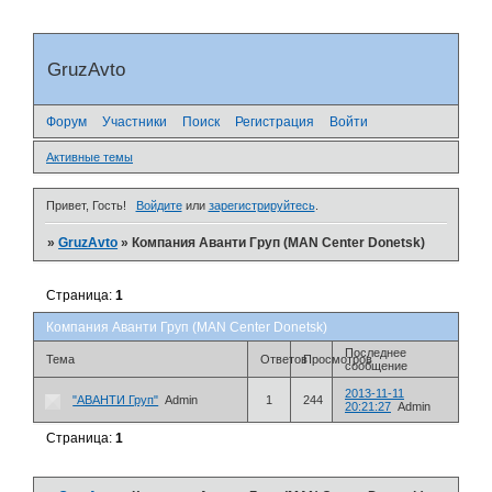
GruzAvto
Форум
Участники
Поиск
Регистрация
Войти
Активные темы
Привет, Гость!
Войдите
или
зарегистрируйтесь
.
»
GruzAvto
»
Компания Аванти Груп (MAN Center Donetsk)
Страница:
1
Компания Аванти Груп (MAN Center Donetsk)
Последнее
Тема
Ответов
Просмотров
сообщение
2013-11-11
"АВАНТИ Груп"
Admin
1
244
20:21:27
Admin
Страница:
1