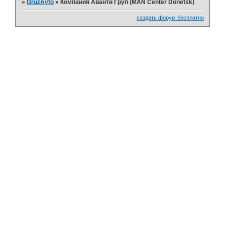
»
GruzAvto
»
Компания Аванти Груп (MAN Center Donetsk)
создать форум бесплатно