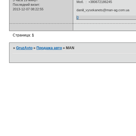
3 часа 19 минут
Моб. : +380672186245
Последний визит:
2013-12-07 08:22:55
daniil_vysekanets@man-ag.com.ua
0
Страница:
1
»
GruzAvto
»
Продажа авто
»
MAN