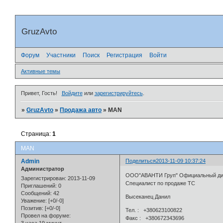
GruzAvto
Форум
Участники
Поиск
Регистрация
Войти
Активные темы
Привет, Гость!
Войдите
или
зарегистрируйтесь
.
»
GruzAvto
»
Продажа авто
»
MAN
Страница:
1
MAN
Admin
Поделиться
2013-11-09 10:37:24
Администратор
OOO"АВАНТИ Груп" Официальный дил
Зарегистрирован
: 2013-11-09
Специалист по продаже ТС
Приглашений:
0
Сообщений:
42
Высеканец Данил
Уважение:
[+0/-0]
Позитив:
[+0/-0]
Тел. : +380623100822
Провел на форуме:
Факс : +380672343696